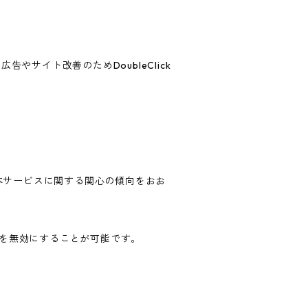
告やサイト改善のためDoubleClick
歴・本サービスに関する関心の傾向をおお
ングを無効にすることが可能です。
。